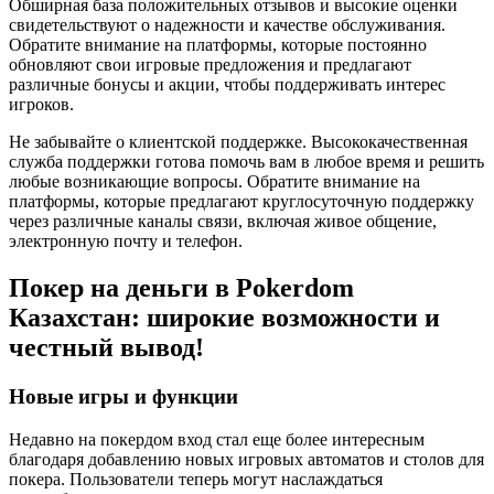
Обширная база положительных отзывов и высокие оценки
свидетельствуют о надежности и качестве обслуживания.
Обратите внимание на платформы, которые постоянно
обновляют свои игровые предложения и предлагают
различные бонусы и акции, чтобы поддерживать интерес
игроков.
Не забывайте о клиентской поддержке. Высококачественная
служба поддержки готова помочь вам в любое время и решить
любые возникающие вопросы. Обратите внимание на
платформы, которые предлагают круглосуточную поддержку
через различные каналы связи, включая живое общение,
электронную почту и телефон.
Покер на деньги в Pokerdom
Казахстан: широкие возможности и
честный вывод!
Новые игры и функции
Недавно на покердом вход стал еще более интересным
благодаря добавлению новых игровых автоматов и столов для
покера. Пользователи теперь могут наслаждаться