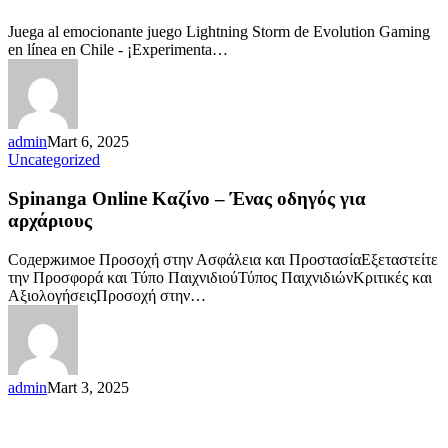
Juega al emocionante juego Lightning Storm de Evolution Gaming
en línea en Chile - ¡Experimenta…
admin
Mart 6, 2025
Uncategorized
Spinanga Online Καζίνο – Ένας οδηγός για
αρχάριους
Содержимое Προσοχή στην Ασφάλεια και ΠροστασίαΕξεταστείτε
την Προσφορά και Τύπο ΠαιχνιδιούΤύπος ΠαιχνιδιώνΚριτικές και
ΑξιολογήσειςΠροσοχή στην…
admin
Mart 3, 2025