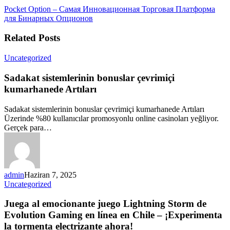
Pocket Option – Самая Инновационная Торговая Платформа
для Бинарных Опционов
Related Posts
Uncategorized
Sadakat sistemlerinin bonuslar çevrimiçi
kumarhanede Artıları
Sadakat sistemlerinin bonuslar çevrimiçi kumarhanede Artıları
Üzerinde %80 kullanıcılar promosyonlu online casinoları yeğliyor.
Gerçek para…
admin
Haziran 7, 2025
Uncategorized
Juega al emocionante juego Lightning Storm de
Evolution Gaming en línea en Chile – ¡Experimenta
la tormenta electrizante ahora!