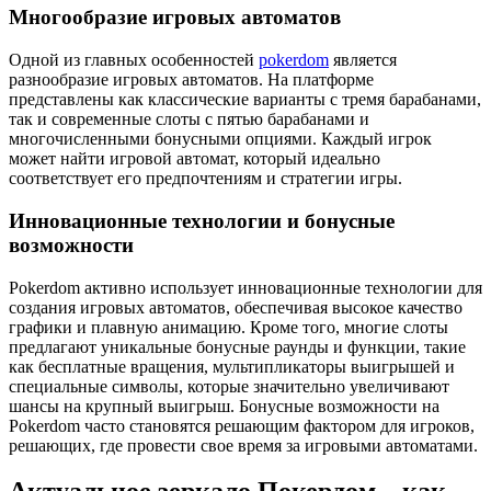
Многообразие игровых автоматов
Одной из главных особенностей
pokerdom
является
разнообразие игровых автоматов. На платформе
представлены как классические варианты с тремя барабанами,
так и современные слоты с пятью барабанами и
многочисленными бонусными опциями. Каждый игрок
может найти игровой автомат, который идеально
соответствует его предпочтениям и стратегии игры.
Инновационные технологии и бонусные
возможности
Pokerdom активно использует инновационные технологии для
создания игровых автоматов, обеспечивая высокое качество
графики и плавную анимацию. Кроме того, многие слоты
предлагают уникальные бонусные раунды и функции, такие
как бесплатные вращения, мультипликаторы выигрышей и
специальные символы, которые значительно увеличивают
шансы на крупный выигрыш. Бонусные возможности на
Pokerdom часто становятся решающим фактором для игроков,
решающих, где провести свое время за игровыми автоматами.