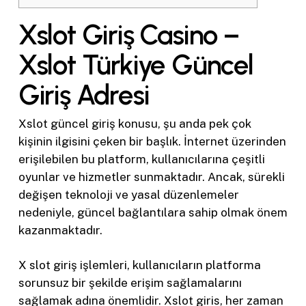
Xslot Giriş Casino –
Xslot Türkiye Güncel
Giriş Adresi
Xslot güncel giriş konusu, şu anda pek çok
kişinin ilgisini çeken bir başlık. İnternet üzerinden
erişilebilen bu platform, kullanıcılarına çeşitli
oyunlar ve hizmetler sunmaktadır. Ancak, sürekli
değişen teknoloji ve yasal düzenlemeler
nedeniyle, güncel bağlantılara sahip olmak önem
kazanmaktadır.
X slot giriş işlemleri, kullanıcıların platforma
sorunsuz bir şekilde erişim sağlamalarını
sağlamak adına önemlidir. Xslot giris, her zaman