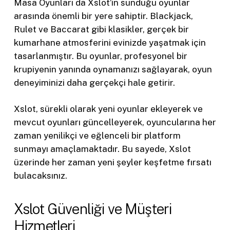
Masa Oyunları da Xslot’in sunduğu oyunlar
arasında önemli bir yere sahiptir. Blackjack,
Rulet ve Baccarat gibi klasikler, gerçek bir
kumarhane atmosferini evinizde yaşatmak için
tasarlanmıştır. Bu oyunlar, profesyonel bir
krupiyenin yanında oynamanızı sağlayarak, oyun
deneyiminizi daha gerçekçi hale getirir.
Xslot, sürekli olarak yeni oyunlar ekleyerek ve
mevcut oyunları güncelleyerek, oyuncularına her
zaman yenilikçi ve eğlenceli bir platform
sunmayı amaçlamaktadır. Bu sayede, Xslot
üzerinde her zaman yeni şeyler keşfetme fırsatı
bulacaksınız.
Xslot Güvenliği ve Müşteri
Hizmetleri