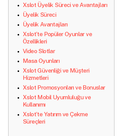
Xslot Üyelik Süreci ve Avantajları
Üyelik Süreci
Üyelik Avantajları
Xslot’te Popüler Oyunlar ve
Özellikleri
Video Slotlar
Masa Oyunları
Xslot Güvenliği ve Müşteri
Hizmetleri
Xslot Promosyonları ve Bonuslar
Xslot Mobil Uyumluluğu ve
Kullanımı
Xslot’te Yatırım ve Çekme
Süreçleri