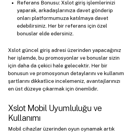
Referans Bonusu: Xslot giriş işlemlerinizi
yaparak, arkadaşlarınıza davet gönderip
onları platformumuza katılmaya davet
edebilirsiniz. Her bir referans için özel
bonuslar elde edersiniz.
Xslot güncel giriş adresi üzerinden yapacağınız
her işlemde, bu promosyonlar ve bonuslar sizin
için daha da çekici hale gelecektir. Her bir
bonusun ve promosyonun detaylarını ve kullanım
şartlarını dikkatlice incelemeniz, avantajlarınızı
en üst düzeye çıkarmak için önemlidir.
Xslot Mobil Uyumluluğu ve
Kullanımı
Mobil cihazlar üzerinden oyun oynamak artık