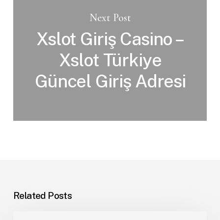
Next Post
Xslot Giriş Casino –
Xslot Türkiye
Güncel Giriş Adresi
Related Posts