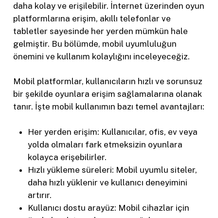
daha kolay ve erişilebilir. İnternet üzerinden oyun
platformlarına erişim, akıllı telefonlar ve
tabletler sayesinde her yerden mümkün hale
gelmiştir. Bu bölümde, mobil uyumluluğun
önemini ve kullanım kolaylığını inceleyeceğiz.
Mobil platformlar, kullanıcıların hızlı ve sorunsuz
bir şekilde oyunlara erişim sağlamalarına olanak
tanır. İşte mobil kullanımın bazı temel avantajları:
Her yerden erişim: Kullanıcılar, ofis, ev veya
yolda olmaları fark etmeksizin oyunlara
kolayca erişebilirler.
Hızlı yükleme süreleri: Mobil uyumlu siteler,
daha hızlı yüklenir ve kullanıcı deneyimini
artırır.
Kullanıcı dostu arayüz: Mobil cihazlar için