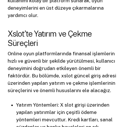
kullanımı kolay bir platform sunarak, oyun
deneyimlerini en üst düzeye çıkarmalarına
yardımcı olur.
Xslot’te Yatırım ve Çekme
Süreçleri
Online oyun platformlarında finansal işlemlerin
hızlı ve güvenli bir şekilde yürütülmesi, kullanıcı
deneyimini doğrudan etkileyen önemli bir
faktördür. Bu bölümde, xslot güncel giriş adresi
üzerinden yapılan yatırım ve çekme işlemlerinin
süreçlerini ve önemli hususlarını ele alacağız.
Yatırım Yöntemleri: X slot girişi üzerinden
yapılan yatırımlar için çeşitli ödeme
yöntemleri mevcuttur. Kredi kartları, sanal