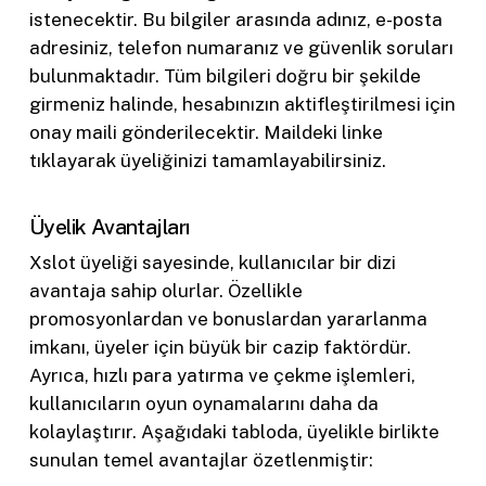
istenecektir. Bu bilgiler arasında adınız, e-posta
adresiniz, telefon numaranız ve güvenlik soruları
bulunmaktadır. Tüm bilgileri doğru bir şekilde
girmeniz halinde, hesabınızın aktifleştirilmesi için
onay maili gönderilecektir. Maildeki linke
tıklayarak üyeliğinizi tamamlayabilirsiniz.
Üyelik Avantajları
Xslot üyeliği sayesinde, kullanıcılar bir dizi
avantaja sahip olurlar. Özellikle
promosyonlardan ve bonuslardan yararlanma
imkanı, üyeler için büyük bir cazip faktördür.
Ayrıca, hızlı para yatırma ve çekme işlemleri,
kullanıcıların oyun oynamalarını daha da
kolaylaştırır. Aşağıdaki tabloda, üyelikle birlikte
sunulan temel avantajlar özetlenmiştir: