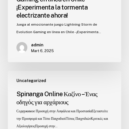
¡Experimenta la tormenta
electrizante ahora!
Juega al emocionante juego Lightning Storm de
Evolution Gaming en línea en Chile - ¡Experimenta…
admin
Mart 6, 2025
Uncategorized
Spinanga Online Καζίνο – Ένας
οδηγός για αρχάριους
Содержимое Προσοχή στην Ασφάλεια και ΠροστασίαΕξεταστείτε
την Προσφορά και Τύπο ΠαιχνιδιούΤύπος ΠαιχνιδιώνΚριτικές και
ΑξιολογήσειςΠροσοχή στην…