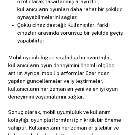
özel olarak tasarlanmış arayüzler,
kullanıcıların oyunları daha rahat bir şekilde
oynayabilmelerini sağlar.
Çoklu cihaz desteği: Kullanıcılar, farklı
cihazlar arasında sorunsuz bir şekilde geçiş
yapabilirler.
Mobil uyumluluğun sağladığı bu avantajlar,
kullanıcıların oyun deneyimini önemli ölçüde
artırır. Ayrıca, mobil platformlar üzerinden
yapılan güncellemeler ve iyileştirmeler,
kullanıcıların her zaman en yeni ve en iyi oyun
deneyimini yaşamalarını sağlar.
Sonuç olarak, mobil uyumluluk ve kullanım
kolaylığı, oyun platformları için kritik bir öneme
sahiptir. Kullanıcıların her zaman erişilebilir ve