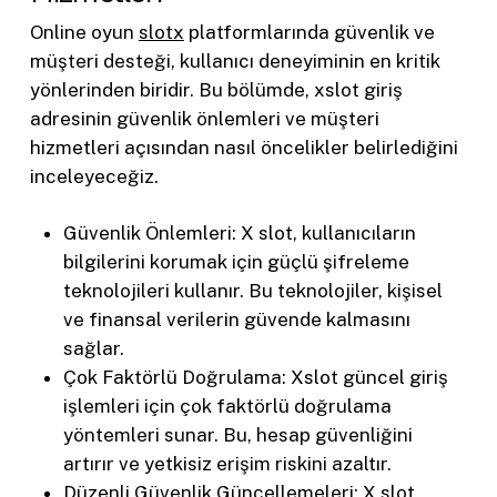
Online oyun
slotx
platformlarında güvenlik ve
müşteri desteği, kullanıcı deneyiminin en kritik
yönlerinden biridir. Bu bölümde, xslot giriş
adresinin güvenlik önlemleri ve müşteri
hizmetleri açısından nasıl öncelikler belirlediğini
inceleyeceğiz.
Güvenlik Önlemleri: X slot, kullanıcıların
bilgilerini korumak için güçlü şifreleme
teknolojileri kullanır. Bu teknolojiler, kişisel
ve finansal verilerin güvende kalmasını
sağlar.
Çok Faktörlü Doğrulama: Xslot güncel giriş
işlemleri için çok faktörlü doğrulama
yöntemleri sunar. Bu, hesap güvenliğini
artırır ve yetkisiz erişim riskini azaltır.
Düzenli Güvenlik Güncellemeleri: X slot,