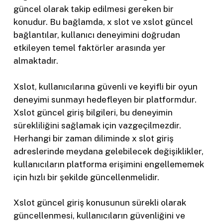
güncel olarak takip edilmesi gereken bir
konudur. Bu bağlamda, x slot ve xslot güncel
bağlantılar, kullanıcı deneyimini doğrudan
etkileyen temel faktörler arasında yer
almaktadır.
Xslot, kullanıcılarına güvenli ve keyifli bir oyun
deneyimi sunmayı hedefleyen bir platformdur.
Xslot güncel giriş bilgileri, bu deneyimin
sürekliliğini sağlamak için vazgeçilmezdir.
Herhangi bir zaman diliminde x slot giriş
adreslerinde meydana gelebilecek değişiklikler,
kullanıcıların platforma erişimini engellememek
için hızlı bir şekilde güncellenmelidir.
Xslot güncel giriş konusunun sürekli olarak
güncellenmesi, kullanıcıların güvenliğini ve