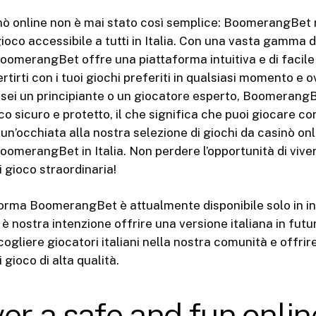
nò online non è mai stato così semplice: BoomerangBet
gioco accessibile a tutti in Italia. Con una vasta gamma di
oomerangBet offre una piattaforma intuitiva e di facile u
rtirti con i tuoi giochi preferiti in qualsiasi momento e o
sei un principiante o un giocatore esperto, BoomerangB
o sicuro e protetto, il che significa che puoi giocare co
i un’occhiata alla nostra selezione di giochi da casinò onli
oomerangBet in Italia. Non perdere l’opportunità di vive
 gioco straordinaria!
forma BoomerangBet è attualmente disponibile solo in i
 è nostra intenzione offrire una versione italiana in fut
cogliere giocatori italiani nella nostra comunità e offrir
 gioco di alta qualità.
er a safe and fun onlin