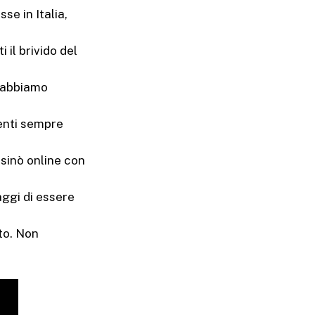
se in Italia,
 il brivido del
, abbiamo
ienti sempre
asinò online con
aggi di essere
ito. Non