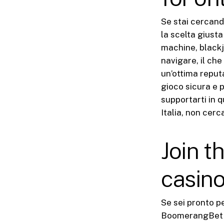
Se stai cercand
la scelta giusta
machine, blackja
navigare, il che
un’ottima repu
gioco sicura e p
supportarti in 
Italia, non cer
Join t
casino
Se sei pronto p
BoomerangBet in