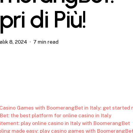
ri di Più!
alık 8, 2024
7 min read
 Casino Games with BoomerangBet in Italy: get started 
t: the best platform for online casino in Italy
citement: play online casino in Italy with BoomerangBet
ling made easy: play casino games with BoomerangBet 