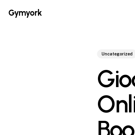
Skip
Gymyork
to
main
content
Uncategorized
Gio
Onli
Boo