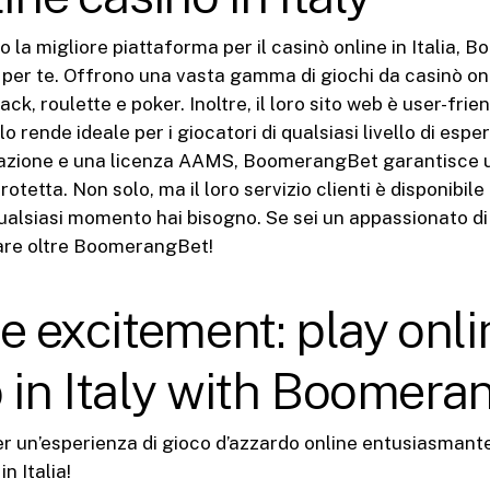
o la migliore piattaforma per il casinò online in Italia,
 per te. Offrono una vasta gamma di giochi da casinò onli
ck, roulette e poker. Inoltre, il loro sito web è user-frien
 lo rende ideale per i giocatori di qualsiasi livello di esp
tazione e una licenza AAMS, BoomerangBet garantisce u
rotetta. Non solo, ma il loro servizio clienti è disponibil
qualsiasi momento hai bisogno. Se sei un appassionato di 
care oltre BoomerangBet!
he excitement: play onli
 in Italy with Boomera
er un’esperienza di gioco d’azzardo online entusiasmante,
 Italia!