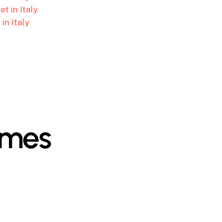
t in Italy
in Italy
ames