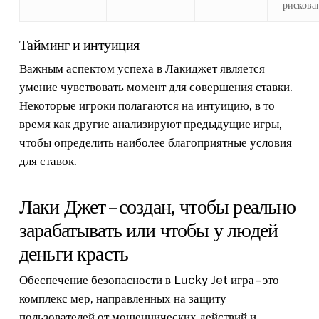
рискова
Тайминг и интуиция
Важным аспектом успеха в Лакиджет является
умение чувствовать момент для совершения ставки.
Некоторые игроки полагаются на интуицию, в то
время как другие анализируют предыдущие игры,
чтобы определить наиболее благоприятные условия
для ставок.
Лаки Джет – создан, чтобы реально
зарабатывать или чтобы у людей
деньги красть
Обеспечение безопасности в Lucky Jet игра – это
комплекс мер, направленных на защиту
пользователей от мошеннических действий и