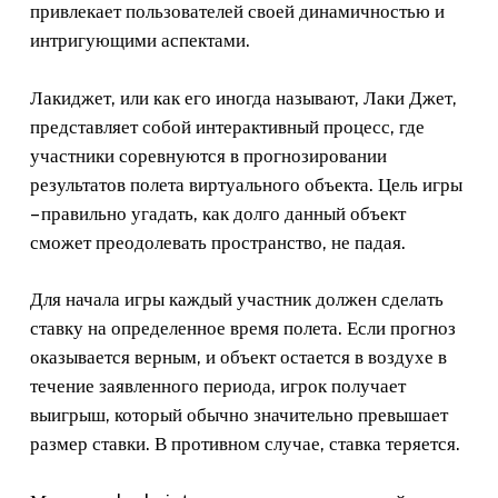
привлекает пользователей своей динамичностью и
интригующими аспектами.
Лакиджет, или как его иногда называют, Лаки Джет,
представляет собой интерактивный процесс, где
участники соревнуются в прогнозировании
результатов полета виртуального объекта. Цель игры
– правильно угадать, как долго данный объект
сможет преодолевать пространство, не падая.
Для начала игры каждый участник должен сделать
ставку на определенное время полета. Если прогноз
оказывается верным, и объект остается в воздухе в
течение заявленного периода, игрок получает
выигрыш, который обычно значительно превышает
размер ставки. В противном случае, ставка теряется.