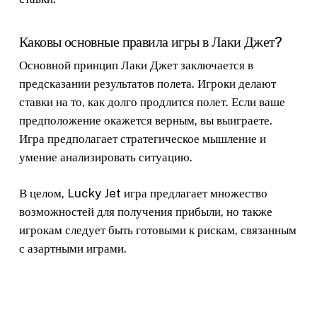
Каковы основные правила игры в Лаки Джет?
Основной принцип Лаки Джет заключается в
предсказании результатов полета. Игроки делают
ставки на то, как долго продлится полет. Если ваше
предположение окажется верным, вы выиграете.
Игра предполагает стратегическое мышление и
умение анализировать ситуацию.
В целом, Lucky Jet игра предлагает множество
возможностей для получения прибыли, но также
игрокам следует быть готовыми к рискам, связанным
с азартными играми.