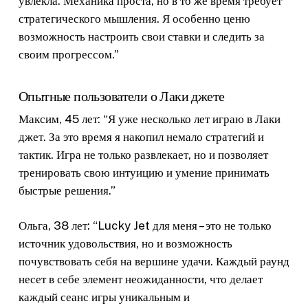
увлекла. Механика проста, но в то же время требует
стратегического мышления. Я особенно ценю
возможность настроить свои ставки и следить за
своим прогрессом.”
Опытные пользователи о Лаки джете
Максим, 45 лет: “Я уже несколько лет играю в Лаки
джет. За это время я накопил немало стратегий и
тактик. Игра не только развлекает, но и позволяет
тренировать свою интуицию и умение принимать
быстрые решения.”
Ольга, 38 лет: “Lucky Jet для меня – это не только
источник удовольствия, но и возможность
почувствовать себя на вершине удачи. Каждый раунд
несет в себе элемент неожиданности, что делает
каждый сеанс игры уникальным и