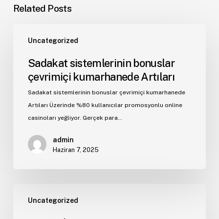
Related Posts
Uncategorized
Sadakat sistemlerinin bonuslar
çevrimiçi kumarhanede Artıları
Sadakat sistemlerinin bonuslar çevrimiçi kumarhanede
Artıları Üzerinde %80 kullanıcılar promosyonlu online
casinoları yeğliyor. Gerçek para…
admin
Haziran 7, 2025
Uncategorized