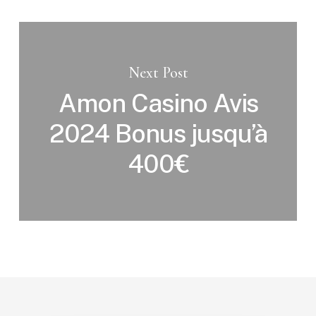
Next Post
Amon Casino Avis
2024 Bonus jusqu’à
400€