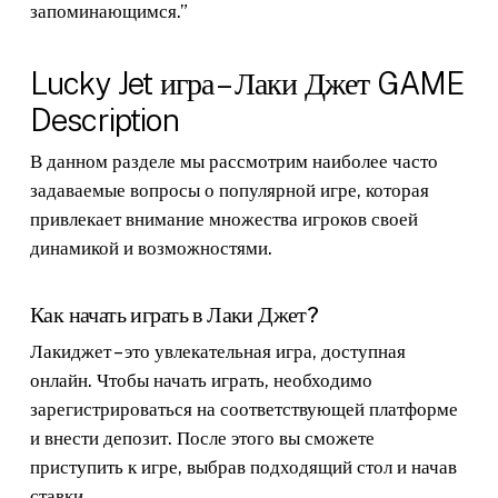
запоминающимся.”
Lucky Jet игра – Лаки Джет GAME
Description
В данном разделе мы рассмотрим наиболее часто
задаваемые вопросы о популярной игре, которая
привлекает внимание множества игроков своей
динамикой и возможностями.
Как начать играть в Лаки Джет?
Лакиджет – это увлекательная игра, доступная
онлайн. Чтобы начать играть, необходимо
зарегистрироваться на соответствующей платформе
и внести депозит. После этого вы сможете
приступить к игре, выбрав подходящий стол и начав
ставки.