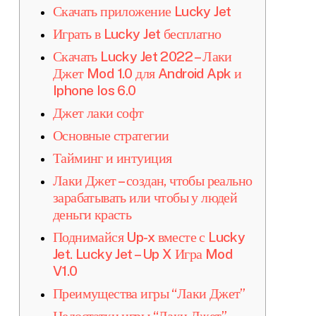
Скачать приложение Lucky Jet
Играть в Lucky Jet бесплатно
Скачать Lucky Jet 2022 – Лаки
Джет Mod 1.0 для Android Apk и
Iphone Ios 6.0
Джет лаки софт
Основные стратегии
Тайминг и интуиция
Лаки Джет – создан, чтобы реально
зарабатывать или чтобы у людей
деньги красть
Поднимайся Up-x вместе с Lucky
Jet. Lucky Jet – Up X Игра Mod
V1.0
Преимущества игры “Лаки Джет”
Недостатки игры “Лаки Джет”