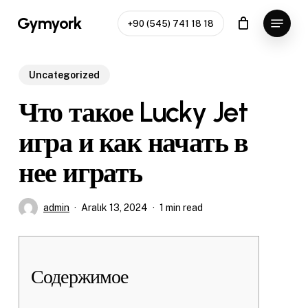
Skip
Menu
Gymyork
+90 (545) 741 18 18
to
main
content
Uncategorized
Что такое Lucky Jet
игра и как начать в
нее играть
admin
Aralık 13, 2024
1 min read
Содержимое