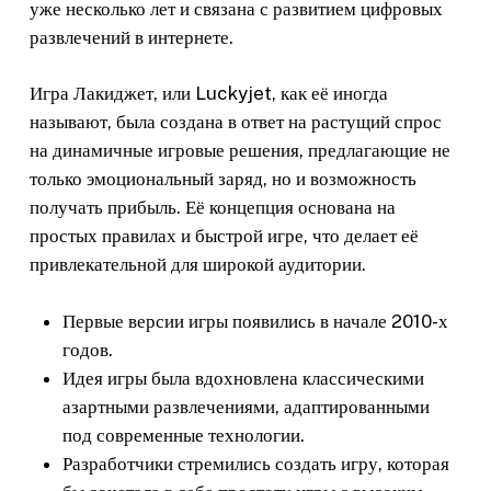
уже несколько лет и связана с развитием цифровых
развлечений в интернете.
Игра Лакиджет, или Luckyjet, как её иногда
называют, была создана в ответ на растущий спрос
на динамичные игровые решения, предлагающие не
только эмоциональный заряд, но и возможность
получать прибыль. Её концепция основана на
простых правилах и быстрой игре, что делает её
привлекательной для широкой аудитории.
Первые версии игры появились в начале 2010-х
годов.
Идея игры была вдохновлена классическими
азартными развлечениями, адаптированными
под современные технологии.
Разработчики стремились создать игру, которая