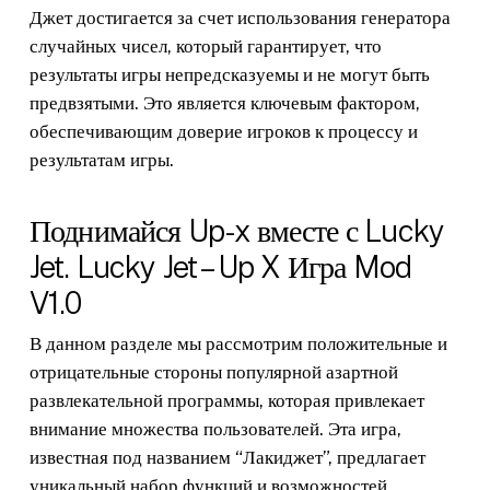
Джет достигается за счет использования генератора
случайных чисел, который гарантирует, что
результаты игры непредсказуемы и не могут быть
предвзятыми. Это является ключевым фактором,
обеспечивающим доверие игроков к процессу и
результатам игры.
Поднимайся Up-x вместе с Lucky
Jet. Lucky Jet – Up X Игра Mod
V1.0
В данном разделе мы рассмотрим положительные и
отрицательные стороны популярной азартной
развлекательной программы, которая привлекает
внимание множества пользователей. Эта игра,
известная под названием “Лакиджет”, предлагает
уникальный набор функций и возможностей,