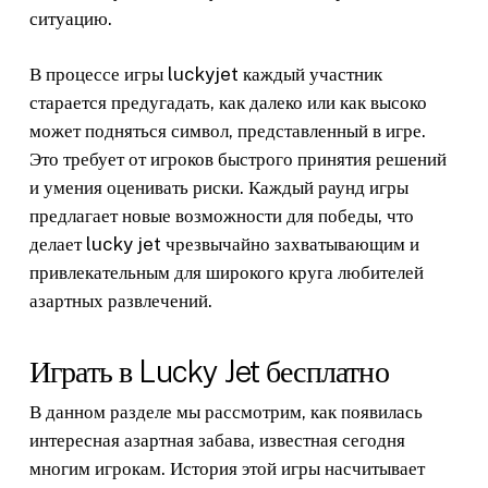
ситуацию.
В процессе игры luckyjet каждый участник
старается предугадать, как далеко или как высоко
может подняться символ, представленный в игре.
Это требует от игроков быстрого принятия решений
и умения оценивать риски. Каждый раунд игры
предлагает новые возможности для победы, что
делает lucky jet чрезвычайно захватывающим и
привлекательным для широкого круга любителей
азартных развлечений.
Играть в Lucky Jet бесплатно
В данном разделе мы рассмотрим, как появилась
интересная азартная забава, известная сегодня
многим игрокам. История этой игры насчитывает