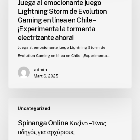
Juega al emocionante juego
Lightning Storm de Evolution
Gaming en línea en Chile –
¡Experimenta la tormenta
electrizante ahora!
Juega al emocionante juego Lightning Storm de
Evolution Gaming en línea en Chile - ¡Experimenta…
admin
Mart 6, 2025
Uncategorized
Spinanga Online Καζίνο – Ένας
οδηγός για αρχάριους