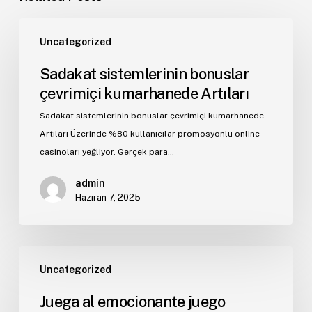
Uncategorized
Sadakat sistemlerinin bonuslar
çevrimiçi kumarhanede Artıları
Sadakat sistemlerinin bonuslar çevrimiçi kumarhanede
Artıları Üzerinde %80 kullanıcılar promosyonlu online
casinoları yeğliyor. Gerçek para…
admin
Haziran 7, 2025
Uncategorized
Juega al emocionante juego