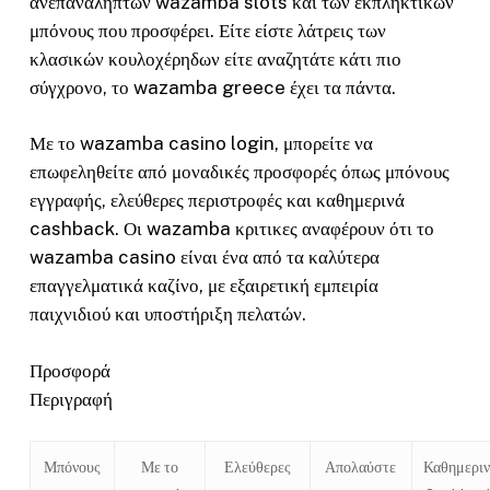
ανεπανάληπτων wazamba slots και των εκπληκτικών
μπόνους που προσφέρει. Είτε είστε λάτρεις των
κλασικών κουλοχέρηδων είτε αναζητάτε κάτι πιο
σύγχρονο, το wazamba greece έχει τα πάντα.
Με το wazamba casino login, μπορείτε να
επωφεληθείτε από μοναδικές προσφορές όπως μπόνους
εγγραφής, ελεύθερες περιστροφές και καθημερινά
cashback. Οι wazamba κριτικες αναφέρουν ότι το
wazamba casino είναι ένα από τα καλύτερα
επαγγελματικά καζίνο, με εξαιρετική εμπειρία
παιχνιδιού και υποστήριξη πελατών.
Προσφορά
Περιγραφή
Μπόνους
Με το
Ελεύθερες
Απολαύστε
Καθημερι