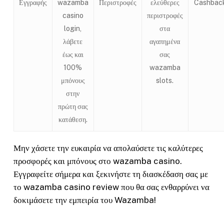
Εγγραφής
wazamba
Περιστροφές
ελεύθερες
Cashbac
casino
περιστροφές
login,
στα
λάβετε
αγαπημένα
έως και
σας
100%
wazamba
μπόνους
slots.
στην
πρώτη σας
κατάθεση.
Μην χάσετε την ευκαιρία να απολαύσετε τις καλύτερες
προσφορές και μπόνους στο wazamba casino.
Εγγραφείτε σήμερα και ξεκινήστε τη διασκέδαση σας με
το wazamba casino review που θα σας ενθαρρύνει να
δοκιμάσετε την εμπειρία του Wazamba!