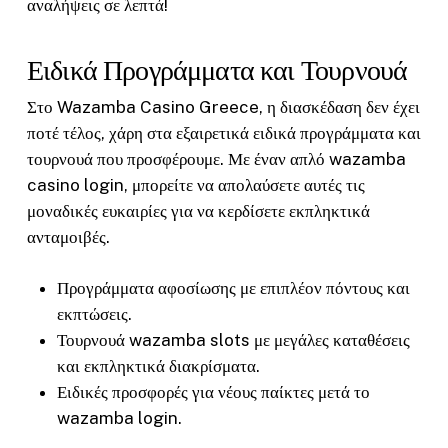
αναλήψεις σε λεπτά!
Ειδικά Προγράμματα και Τουρνουά
Στο Wazamba Casino Greece, η διασκέδαση δεν έχει
ποτέ τέλος, χάρη στα εξαιρετικά ειδικά προγράμματα και
τουρνουά που προσφέρουμε. Με έναν απλό wazamba
casino login, μπορείτε να απολαύσετε αυτές τις
μοναδικές ευκαιρίες για να κερδίσετε εκπληκτικά
ανταμοιβές.
Προγράμματα αφοσίωσης με επιπλέον πόντους και
εκπτώσεις.
Τουρνουά wazamba slots με μεγάλες καταθέσεις
και εκπληκτικά διακρίσματα.
Ειδικές προσφορές για νέους παίκτες μετά το
wazamba login.