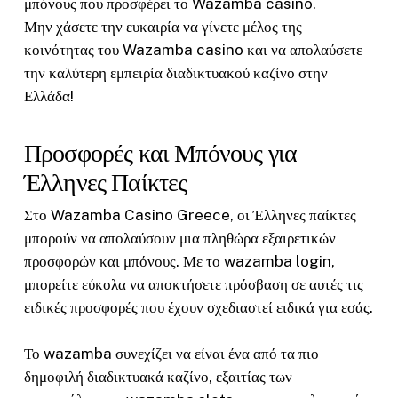
μπόνους που προσφέρει το Wazamba casino.
Μην χάσετε την ευκαιρία να γίνετε μέλος της
κοινότητας του Wazamba casino και να απολαύσετε
την καλύτερη εμπειρία διαδικτυακού καζίνο στην
Ελλάδα!
Προσφορές και Μπόνους για
Έλληνες Παίκτες
Στο Wazamba Casino Greece, οι Έλληνες παίκτες
μπορούν να απολαύσουν μια πληθώρα εξαιρετικών
προσφορών και μπόνους. Με το wazamba login,
μπορείτε εύκολα να αποκτήσετε πρόσβαση σε αυτές τις
ειδικές προσφορές που έχουν σχεδιαστεί ειδικά για εσάς.
Το wazamba συνεχίζει να είναι ένα από τα πιο
δημοφιλή διαδικτυακά καζίνο, εξαιτίας των