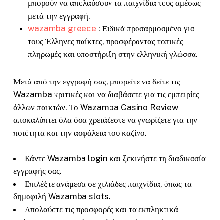
μπορούν να απολαύσουν τα παιχνίδια τους αμέσως
μετά την εγγραφή.
wazamba greece
: Ειδικά προσαρμοσμένο για
τους Έλληνες παίκτες, προσφέροντας τοπικές
πληρωμές και υποστήριξη στην ελληνική γλώσσα.
Μετά από την εγγραφή σας, μπορείτε να δείτε τις
Wazamba κριτικές και να διαβάσετε για τις εμπειρίες
άλλων παικτών. Το Wazamba Casino Review
αποκαλύπτει όλα όσα χρειάζεστε να γνωρίζετε για την
ποιότητα και την ασφάλεια του καζίνο.
Κάντε Wazamba login και ξεκινήστε τη διαδικασία
εγγραφής σας.
Επιλέξτε ανάμεσα σε χιλιάδες παιχνίδια, όπως τα
δημοφιλή Wazamba slots.
Απολαύστε τις προσφορές και τα εκπληκτικά