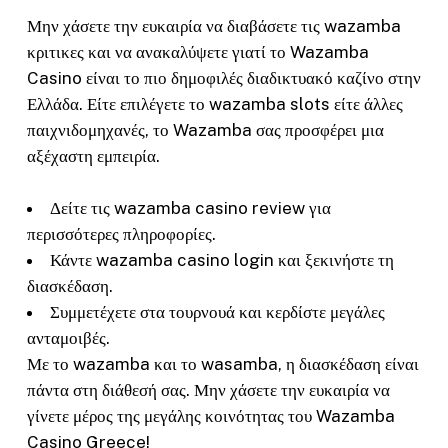
Μην χάσετε την ευκαιρία να διαβάσετε τις wazamba
κριτικες και να ανακαλύψετε γιατί το Wazamba
Casino είναι το πιο δημοφιλές διαδικτυακό καζίνο στην
Ελλάδα. Είτε επιλέγετε το wazamba slots είτε άλλες
παιχνιδομηχανές, το Wazamba σας προσφέρει μια
αξέχαστη εμπειρία.
Δείτε τις wazamba casino review για
περισσότερες πληροφορίες.
Κάντε wazamba casino login και ξεκινήστε τη
διασκέδαση.
Συμμετέχετε στα τουρνουά και κερδίστε μεγάλες
ανταμοιβές.
Με το wazamba και το wasamba, η διασκέδαση είναι
πάντα στη διάθεσή σας. Μην χάσετε την ευκαιρία να
γίνετε μέρος της μεγάλης κοινότητας του Wazamba
Casino Greece!