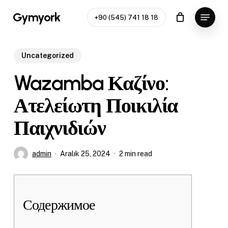
Skip
Menu
Gymyork
+90 (545) 741 18 18
to
main
content
Uncategorized
Wazamba Καζίνο:
Ατελείωτη Ποικιλία
Παιχνιδιών
admin
Aralık 25, 2024
2 min read
Содержимое