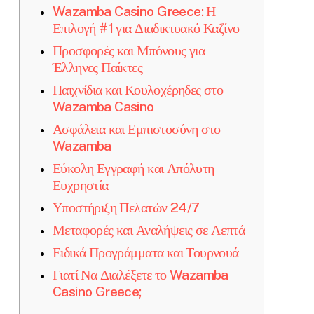
Wazamba Casino Greece: Η
Επιλογή #1 για Διαδικτυακό Καζίνο
Προσφορές και Μπόνους για
Έλληνες Παίκτες
Παιχνίδια και Κουλοχέρηδες στο
Wazamba Casino
Ασφάλεια και Εμπιστοσύνη στο
Wazamba
Εύκολη Εγγραφή και Απόλυτη
Ευχρηστία
Υποστήριξη Πελατών 24/7
Μεταφορές και Αναλήψεις σε Λεπτά
Ειδικά Προγράμματα και Τουρνουά
Γιατί Να Διαλέξετε το Wazamba
Casino Greece;