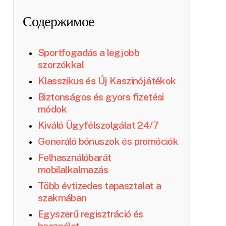
Содержимое
Sportfogadás a legjobb
szorzókkal
Klasszikus és Új Kaszinójátékok
Biztonságos és gyors fizetési
módok
Kiváló Ügyfélszolgálat 24/7
Generáló bónuszok és promóciók
Felhasználóbarát
mobilalkalmazás
Több évtizedes tapasztalat a
szakmában
Egyszerű regisztráció és
használat