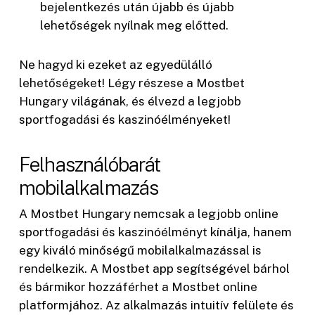
bejelentkezés után újabb és újabb
lehetőségek nyílnak meg előtted.
Ne hagyd ki ezeket az egyedülálló
lehetőségeket! Légy részese a Mostbet
Hungary világának, és élvezd a legjobb
sportfogadási és kaszinóélményeket!
Felhasználóbarát
mobilalkalmazás
A Mostbet Hungary nemcsak a legjobb online
sportfogadási és kaszinóélményt kínálja, hanem
egy kiváló minőségű mobilalkalmazással is
rendelkezik. A Mostbet app segítségével bárhol
és bármikor hozzáférhet a Mostbet online
platformjához. Az alkalmazás intuitív felülete és