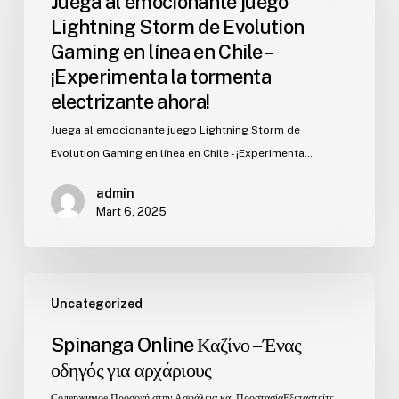
Juega al emocionante juego
Lightning Storm de Evolution
Gaming en línea en Chile –
¡Experimenta la tormenta
electrizante ahora!
Juega al emocionante juego Lightning Storm de
Evolution Gaming en línea en Chile - ¡Experimenta…
admin
Mart 6, 2025
Uncategorized
Spinanga Online Καζίνο – Ένας
οδηγός για αρχάριους
Содержимое Προσοχή στην Ασφάλεια και ΠροστασίαΕξεταστείτε