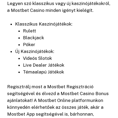
Legyen szó klasszikus vagy új kaszinójátékokról,
a Mostbet Casino minden igényt kielégít.
Klasszikus Kaszinójátékok:
Rulett
Blackjack
Póker
Új Kaszinójátékok:
Videós Slotok
Live Dealer Játékok
Témaalapú Játékok
Regisztrálj most a Mostbet Regisztráció
segítségével és élvezd a Mostbet Casino Bonus
ajánlatokat! A Mostbet Online platformunkon
könnyedén elérhetőek az összes játék, akár a
Mostbet App segítségével is, bárhonnan,