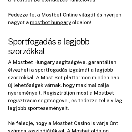
Fedezze fel a Mostbet Online világát és nyerjen
nagyot a
mostbet hungary
oldalon!
Sportfogadás a legjobb
szorzókkal
A Mostbet Hungary segítségével garantáltan
élvezheti a sportfogadás izgalmát a legjobb
szorzókkal. A Most Bet platformon minden nap
új lehetőségek várnak, hogy maximalizálja
nyereményeit. Regisztráljon most a Mostbet
regisztráció segítségével, és fedezze fel a világ
legjobb sporteseményeit.
Ne feledje, hogy a Mostbet Casino is várja Önt
számos kaszinójátékkal. A Mosbet oldalon