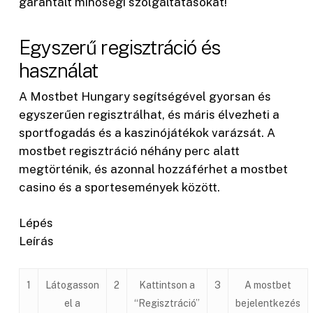
garantált minőségi szolgáltatásokat!
Egyszerű regisztráció és
használat
A Mostbet Hungary segítségével gyorsan és
egyszerűen regisztrálhat, és máris élvezheti a
sportfogadás és a kaszinójátékok varázsát. A
mostbet regisztráció néhány perc alatt
megtörténik, és azonnal hozzáférhet a mostbet
casino és a sportesemények között.
Lépés
Leírás
1
Látogasson
2
Kattintson a
3
A mostbet
el a
“Regisztráció”
bejelentkezés