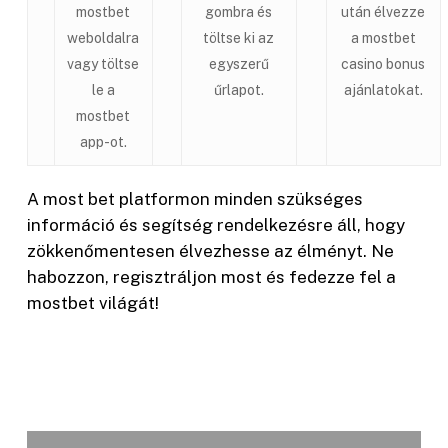
mostbet
gombra és
után élvezze
weboldalra
töltse ki az
a mostbet
vagy töltse
egyszerű
casino bonus
le a
űrlapot.
ajánlatokat.
mostbet
app-ot.
A most bet platformon minden szükséges
információ és segítség rendelkezésre áll, hogy
zökkenőmentesen élvezhesse az élményt. Ne
habozzon, regisztráljon most és fedezze fel a
mostbet világát!