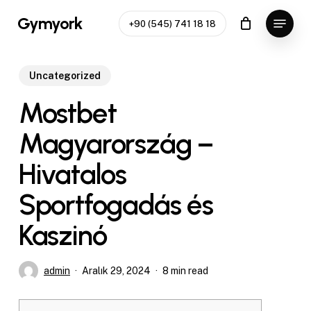
Skip
Menu
Gymyork
+90 (545) 741 18 18
to
main
content
Uncategorized
Mostbet
Magyarország –
Hivatalos
Sportfogadás és
Kaszinó
admin
Aralık 29, 2024
8 min read