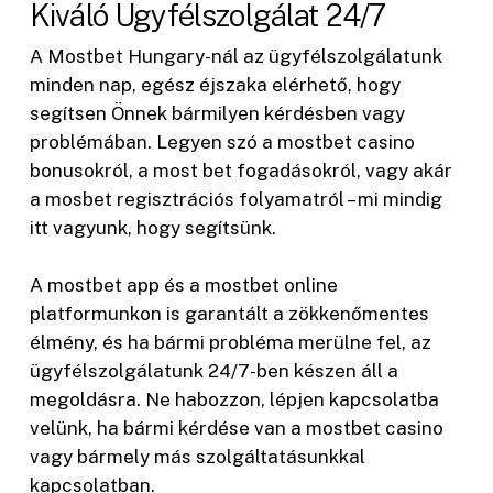
Kiváló Ügyfélszolgálat 24/7
A Mostbet Hungary-nál az ügyfélszolgálatunk
minden nap, egész éjszaka elérhető, hogy
segítsen Önnek bármilyen kérdésben vagy
problémában. Legyen szó a mostbet casino
bonusokról, a most bet fogadásokról, vagy akár
a mosbet regisztrációs folyamatról – mi mindig
itt vagyunk, hogy segítsünk.
A mostbet app és a mostbet online
platformunkon is garantált a zökkenőmentes
élmény, és ha bármi probléma merülne fel, az
ügyfélszolgálatunk 24/7-ben készen áll a
megoldásra. Ne habozzon, lépjen kapcsolatba
velünk, ha bármi kérdése van a mostbet casino
vagy bármely más szolgáltatásunkkal
kapcsolatban.