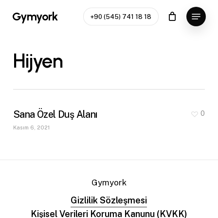
Skip
Menu
Gymyork
+90 (545) 741 18 18
to
main
content
Hijyen
Sana Özel Duş Alanı
0
Kasım 6, 2021
Gymyork
Gizlilik Sözleşmesi
Kişisel Verileri Koruma Kanunu (KVKK)