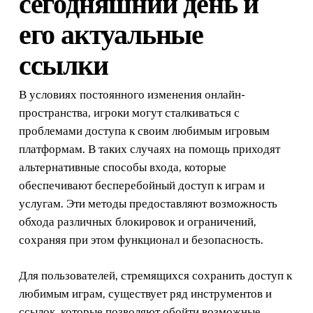
сегодняшний день и
его актуальные
ссылки
В условиях постоянного изменения онлайн-
пространства, игроки могут сталкиваться с
проблемами доступа к своим любимым игровым
платформам. В таких случаях на помощь приходят
альтернативные способы входа, которые
обеспечивают бесперебойный доступ к играм и
услугам. Эти методы предоставляют возможность
обхода различных блокировок и ограничений,
сохраняя при этом функционал и безопасность.
Для пользователей, стремящихся сохранить доступ к
любимым играм, существует ряд инструментов и
ссылок, которые позволяют обойти возможные