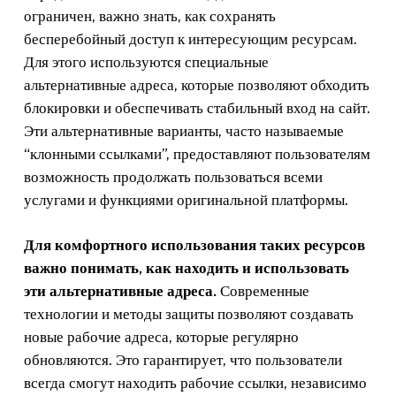
ограничен, важно знать, как сохранять
бесперебойный доступ к интересующим ресурсам.
Для этого используются специальные
альтернативные адреса, которые позволяют обходить
блокировки и обеспечивать стабильный вход на сайт.
Эти альтернативные варианты, часто называемые
“клонными ссылками”, предоставляют пользователям
возможность продолжать пользоваться всеми
услугами и функциями оригинальной платформы.
Для комфортного использования таких ресурсов
важно понимать, как находить и использовать
эти альтернативные адреса.
Современные
технологии и методы защиты позволяют создавать
новые рабочие адреса, которые регулярно
обновляются. Это гарантирует, что пользователи
всегда смогут находить рабочие ссылки, независимо