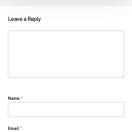
Leave a Reply
Name
*
Email
*