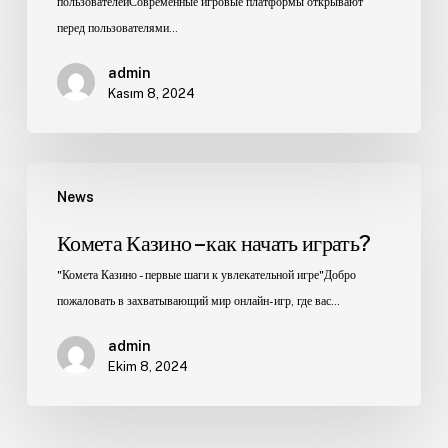
пользователейСовременные игровые платформы открывают
перед пользователями…
admin
Kasım 8, 2024
News
Комета Казино – как начать играть?
"Комета Казино - первые шаги к увлекательной игре"Добро
пожаловать в захватывающий мир онлайн-игр, где вас…
admin
Ekim 8, 2024