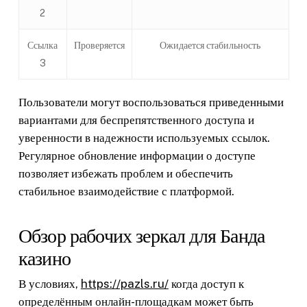
2
Ссылка
Проверяется
Ожидается стабильность
3
Пользователи могут воспользоваться приведенными
вариантами для беспрепятственного доступа и
уверенности в надежности используемых ссылок.
Регулярное обновление информации о доступе
позволяет избежать проблем и обеспечить
стабильное взаимодействие с платформой.
Обзор рабочих зеркал для Банда
казино
В условиях,
https://pazls.ru/
когда доступ к
определённым онлайн-площадкам может быть