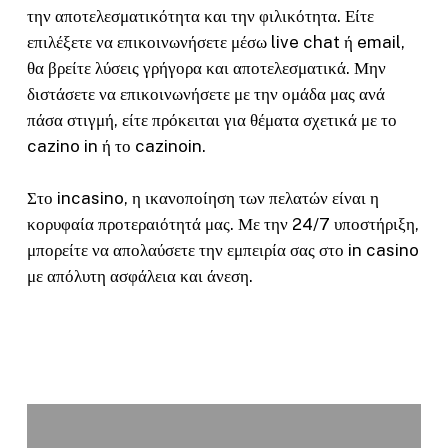
την αποτελεσματικότητα και την φιλικότητα. Είτε
επιλέξετε να επικοινωνήσετε μέσω live chat ή email,
θα βρείτε λύσεις γρήγορα και αποτελεσματικά. Μην
διστάσετε να επικοινωνήσετε με την ομάδα μας ανά
πάσα στιγμή, είτε πρόκειται για θέματα σχετικά με το
cazino in ή το cazinoin.
Στο incasino, η ικανοποίηση των πελατών είναι η
κορυφαία προτεραιότητά μας. Με την 24/7 υποστήριξη,
μπορείτε να απολαύσετε την εμπειρία σας στο in casino
με απόλυτη ασφάλεια και άνεση.