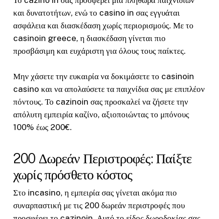
Το cazino in σας προσφέρει μια πληθώρα παιχνιδιών
και δυνατοτήτων, ενώ το casino in σας εγγυάται
ασφάλεια και διασκέδαση χωρίς περιορισμούς. Με το
casinoin greece, η διασκέδαση γίνεται πιο
προσβάσιμη και ευχάριστη για όλους τους παίκτες.
Μην χάσετε την ευκαιρία να δοκιμάσετε το casinoin
casino και να απολαύσετε τα παιχνίδια σας με επιπλέον
πόντους. Το cazinoin σας προσκαλεί να ζήσετε την
απόλυτη εμπειρία καζίνο, αξιοποιώντας το μπόνους
100% έως 200€.
200 Δωρεάν Περιστροφές: Παίξτε
χωρίς πρόσθετο κόστος
Στο incasino, η εμπειρία σας γίνεται ακόμα πιο
συναρπαστική με τις 200 δωρεάν περιστροφές που
προσφέρει το cazinoin. Αυτό το είδος δωροδοκίας σας