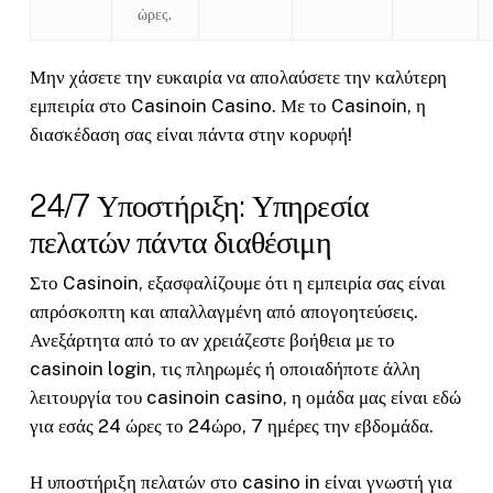
ώρες.
Μην χάσετε την ευκαιρία να απολαύσετε την καλύτερη
εμπειρία στο Casinoin Casino. Με το Casinoin, η
διασκέδαση σας είναι πάντα στην κορυφή!
24/7 Υποστήριξη: Υπηρεσία
πελατών πάντα διαθέσιμη
Στο Casinoin, εξασφαλίζουμε ότι η εμπειρία σας είναι
απρόσκοπτη και απαλλαγμένη από απογοητεύσεις.
Ανεξάρτητα από το αν χρειάζεστε βοήθεια με το
casinoin login, τις πληρωμές ή οποιαδήποτε άλλη
λειτουργία του casinoin casino, η ομάδα μας είναι εδώ
για εσάς 24 ώρες το 24ώρο, 7 ημέρες την εβδομάδα.
Η υποστήριξη πελατών στο casino in είναι γνωστή για