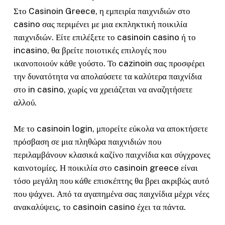
Στο Casinoin Greece, η εμπειρία παιχνιδιών στο
casino σας περιμένει με μια εκπληκτική ποικιλία
παιχνιδιών. Είτε επιλέξετε το casinoin casino ή το
incasino, θα βρείτε ποιοτικές επιλογές που
ικανοποιούν κάθε γούστο. Το cazinoin σας προσφέρει
την δυνατότητα να απολαύσετε τα καλύτερα παιχνίδια
στο in casino, χωρίς να χρειάζεται να αναζητήσετε
αλλού.
Με το casinoin login, μπορείτε εύκολα να αποκτήσετε
πρόσβαση σε μια πληθώρα παιχνιδιών που
περιλαμβάνουν κλασικά καζίνο παιχνίδια και σύγχρονες
καινοτομίες. Η ποικιλία στο casinoin greece είναι
τόσο μεγάλη που κάθε επισκέπτης θα βρει ακριβώς αυτό
που ψάχνει. Από τα αγαπημένα σας παιχνίδια μέχρι νέες
ανακαλύψεις, το casinoin casino έχει τα πάντα.