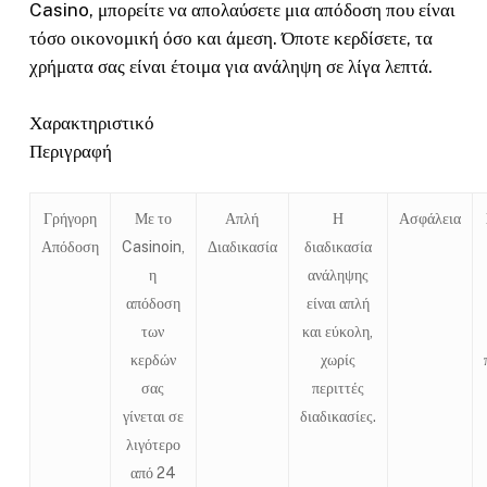
Casino, μπορείτε να απολαύσετε μια απόδοση που είναι
τόσο οικονομική όσο και άμεση. Όποτε κερδίσετε, τα
χρήματα σας είναι έτοιμα για ανάληψη σε λίγα λεπτά.
Χαρακτηριστικό
Περιγραφή
Γρήγορη
Με το
Απλή
Η
Ασφάλεια
Απόδοση
Casinoin,
Διαδικασία
διαδικασία
η
ανάληψης
απόδοση
είναι απλή
των
και εύκολη,
κερδών
χωρίς
σας
περιττές
γίνεται σε
διαδικασίες.
λιγότερο
από 24