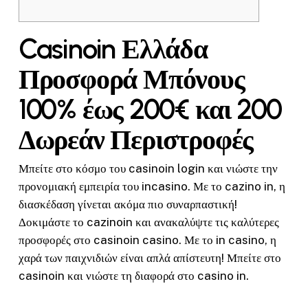
Casinoin Ελλάδα
Προσφορά Μπόνους
100% έως 200€ και 200
Δωρεάν Περιστροφές
Μπείτε στο κόσμο του casinoin login και νιώστε την
προνομιακή εμπειρία του incasino. Με το cazino in, η
διασκέδαση γίνεται ακόμα πιο συναρπαστική!
Δοκιμάστε το cazinoin και ανακαλύψτε τις καλύτερες
προσφορές στο casinoin casino. Με το in casino, η
χαρά των παιχνιδιών είναι απλά απίστευτη! Μπείτε στο
casinoin και νιώστε τη διαφορά στο casino in.