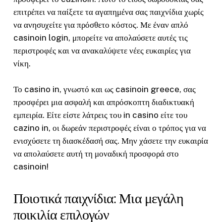
επιτρέπει να παίξετε τα αγαπημένα σας παιχνίδια χωρίς
να ανησυχείτε για πρόσθετο κόστος. Με έναν απλό
casinoin login, μπορείτε να απολαύσετε αυτές τις
περιστροφές και να ανακαλύψετε νέες ευκαιρίες για
νίκη.
Το casino in, γνωστό και ως casinoin greece, σας
προσφέρει μια ασφαλή και απρόσκοπτη διαδικτυακή
εμπειρία. Είτε είστε λάτρεις του in casino είτε του
cazino in, οι δωρεάν περιστροφές είναι ο τρόπος για να
ενισχύσετε τη διασκέδασή σας. Μην χάσετε την ευκαιρία
να απολαύσετε αυτή τη μοναδική προσφορά στο
casinoin!
Ποιοτικά παιχνίδια: Μια μεγάλη
ποικιλία επιλογών