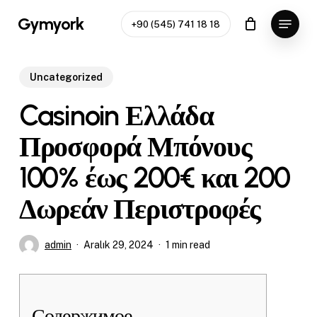
Skip
Menu
Gymyork
+90 (545) 741 18 18
to
main
content
Uncategorized
Casinoin Ελλάδα
Προσφορά Μπόνους
100% έως 200€ και 200
Δωρεάν Περιστροφές
admin
Aralık 29, 2024
1 min read
Содержимое