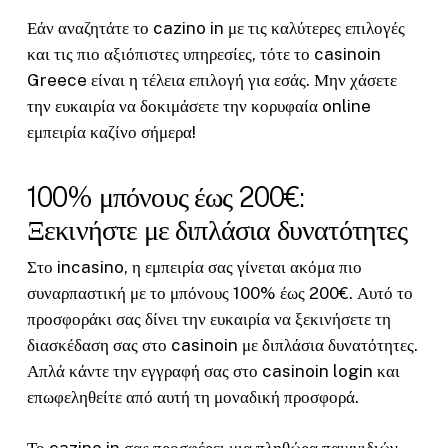
Εάν αναζητάτε το cazino in με τις καλύτερες επιλογές
και τις πιο αξιόπιστες υπηρεσίες, τότε το casinoin
Greece είναι η τέλεια επιλογή για εσάς. Μην χάσετε
την ευκαιρία να δοκιμάσετε την κορυφαία online
εμπειρία καζίνο σήμερα!
100% μπόνους έως 200€:
Ξεκινήστε με διπλάσια δυνατότητες
Στο incasino, η εμπειρία σας γίνεται ακόμα πιο
συναρπαστική με το μπόνους 100% έως 200€. Αυτό το
προσφοράκι σας δίνει την ευκαιρία να ξεκινήσετε τη
διασκέδαση σας στο casinoin με διπλάσια δυνατότητες.
Απλά κάντε την εγγραφή σας στο casinoin login και
επωφεληθείτε από αυτή τη μοναδική προσφορά.